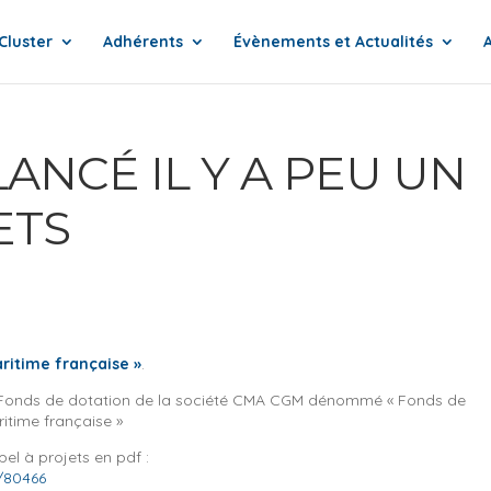
Cluster
Adhérents
Évènements et Actualités
ANCÉ IL Y A PEU UN
ETS
aritime française »
.
 le Fonds de dotation de la société CMA CGM dénommé « Fonds de
ritime française »
pel à projets en pdf :
/80466