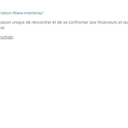
ation-filiere-maritime/
casion unique de rencontrer et de se confronter aux financeurs et a
at.
rochain
.