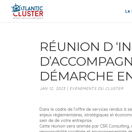
Le 
RÉUNION D ‘I
D’ACCOMPAGN
DÉMARCHE E
JAN 12, 2023
|
ÉVÈNEMENTS DU CLUSTER
Dans le cadre de l’offre de services rendus à se
enjeux réglementaires, stratégiques et économ
sein de de votre entreprise.
Cette réunion sera animée par CSR Consulting, u
responsabilité sociétale et environnementale de