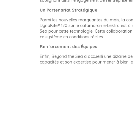
soulignant ainsi l’engagement de l’entreprise env
Un Partenariat Stratégique
Parmi les nouvelles marquantes du mois, la conc
DynaKite® 120 sur le catamaran e-Lektra est à 
Sea pour cette technologie. Cette collaboration 
ce système en conditions réelles.
Renforcement des Équipes
Enfin, Beyond the Sea a accueilli une dizaine d
capacités et son expertise pour mener à bien les