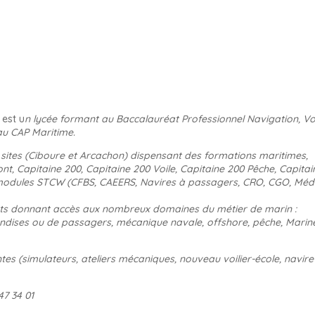
est u
n lycée formant au Baccalauréat Professionnel Navigation, Voi
au CAP Maritime.
 sites (Ciboure et Arcachon) dispensant des formations maritimes,
ont, Capitaine 200, Capitaine 200 Voile, Capitaine 200 Pêche, Capitai
modules STCW (CFBS, CAEERS, Navires à passagers, CRO, CGO, Médi
vets donnant accès aux nombreux domaines du métier de marin :
handises ou de passagers, mécanique navale, offshore, pêche, Marin
tes (simulateurs, ateliers mécaniques, nouveau voilier-école, navire
47 34 01