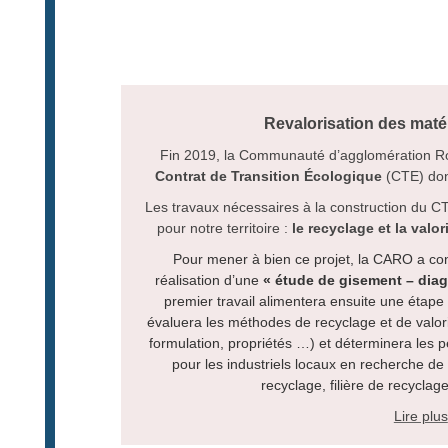
Revalorisation des mat
Fin 2019, la Communauté d’agglomération Roc
Contrat de Transition Écologique
(CTE) dont
Les travaux nécessaires à la construction du C
pour notre territoire :
le recyclage et la val
Pour mener à bien ce projet, la CARO a co
réalisation d’une
« étude de gisement – dia
premier travail alimentera ensuite une éta
évaluera les méthodes de recyclage et de valori
formulation, propriétés …) et déterminera les p
pour les industriels locaux en recherche d
recyclage, filière de recycla
Lire plus