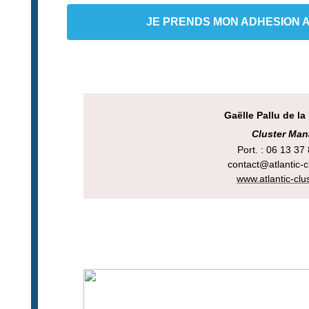
JE PRENDS MON ADHESION A
Gaëlle Pallu de la
Cluster Man
Port. : 06 13 37
contact@atlantic-c
www.atlantic-clu