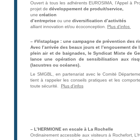
Ouvert à tous les adhérents EUROSIMA, l’Appel à Proje
projet de
développement de produit/service,
u
ne
création
d’entreprise
ou une
diversification d’activités
alliant innovation et/ou écoconception.
Plus d’infos
– #Vistaplage : une campagne de
prévention
des ri
Avec l’arrivée des beaux jours et l’engouement de la
plein air et de baignades, le Syndicat Mixte de
lance une opération de sensibilisation aux ris
(lacustres ou océanes).
Le SMGBL, en partenariat avec le Comité Départem
tient à rappeler les conseils pratiques et les compor
toute sécurité.
Plus d’infos
– L’HERMIONE en escale à La Rochelle
Ordinairement accessible aux visiteurs à Rochefort, L