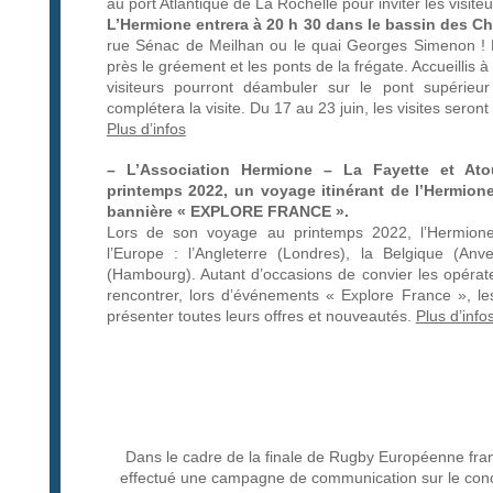
au port Atlantique de La Rochelle pour inviter les visit
L’Hermione entrera à 20 h 30 dans le bassin des Ch
rue Sénac de Meilhan ou le quai Georges Simenon ! D
près le gréement et les ponts de la frégate. Accueillis 
visiteurs pourront déambuler sur le pont supérieur
complétera la visite. Du 17 au 23 juin, les visites ser
Plus d’infos
– L’Association Hermione – La Fayette et Ato
printemps 2022, un voyage itinérant de l’Hermion
bannière « EXPLORE FRANCE ».
Lors de son voyage au printemps 2022, l’Hermion
l’Europe : l’Angleterre (Londres), la Belgique (An
(Hambourg). Autant d’occasions de convier les opérat
rencontrer, lors d’événements « Explore France », le
présenter toutes leurs offres et nouveautés.
Plus d’info
Dans le cadre de la finale de Rugby Européenne fr
effectué une campagne de communication sur le conce