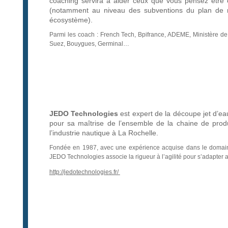
coaching servira à aider ceux que vous pensez être él
(notamment au niveau des subventions du plan de r
écosystème).
Parmi les coach : French Tech, Bpifrance, ADEME, Ministère de
Suez, Bouygues, Germinal…
JEDO Technologies
est expert de la découpe jet d’ea
pour sa maîtrise de l’ensemble de la chaine de prod
l’industrie nautique à La Rochelle.
Fondée en 1987, avec une expérience acquise dans le domaine
JEDO Technologies associe la rigueur à l’agilité pour s’adapter a
http://jedotechnologies.fr/