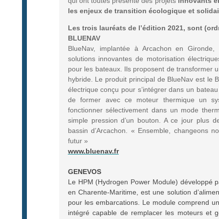
qui ont toutes présenté des projets
innovants en
les enjeux de transition écologique et solidai
Les trois lauréats de l’édition 2021, sont (or
BLUENAV
BlueNav, implantée à Arcachon en Gironde,
solutions innovantes de motorisation électrique
pour les bateaux. Ils proposent de transformer
hybride. Le produit principal de BlueNav est le 
électrique conçu pour s’intégrer dans un bateau
de former avec ce moteur thermique un sys
fonctionner sélectivement dans un mode ther
simple pression d’un bouton. A ce jour plus de
bassin d’Arcachon. « Ensemble, changeons nos
futur »
www.bluenav.fr
GENEVOS
Le HPM (Hydrogen Power Module) développé pa
en Charente-Maritime, est une solution d’alime
pour les embarcations. Le module comprend un 
intégré capable de remplacer les moteurs et g