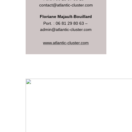
contact@atlantic-cluster.com
Floriane Majault-Bouillard
Port. : 06 81 29 80 63 –
admin
@atlantic-cluster.com
www.atlantic-cluster.com